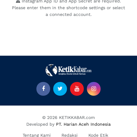
Instagram App ID and App Secret are required.
Please enter them in the shortcode settings or select
a connected account.
© 2026 KETIKKABAR.com
Developed by
PT. Harian Aceh Indonesia
Tentang Kami
Redaksi
Kode Etik