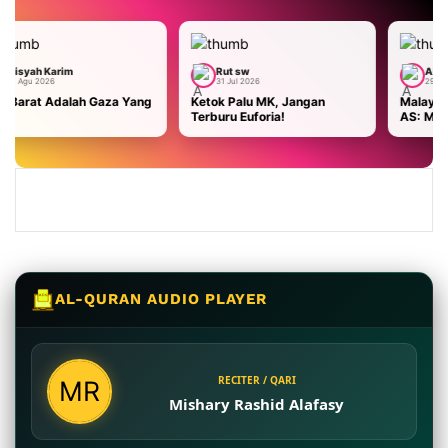
Rut sw
Aisyah Karim
31 Jul 2026
29 Jul 2026
a Yang
Ketok Palu MK, Jangan
Malaysia Terhadap Ancama
Terburu Euforia!
AS: Masa Bodoh Warga Israe
Kami Usir!
AL-QURAN AUDIO PLAYER
RECITER / QARI
Mishary Rashid Alafasy