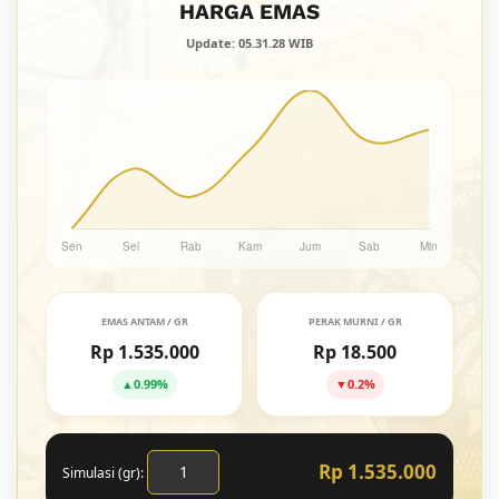
HARGA EMAS
Update: 05.31.28 WIB
EMAS ANTAM / GR
PERAK MURNI / GR
Rp 1.535.000
Rp 18.500
▲
0.99%
▼
0.2%
Rp 1.535.000
Simulasi (gr):