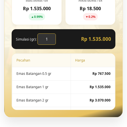
EMAS ANTAM / GR
PERAK MURNI / GR
Rp 1.535.000
Rp 18.500
▲
0.99%
▼
0.2%
Rp 1.535.000
Simulasi (gr):
Pecahan
Harga
Emas Batangan 0.5 gr
Rp 767.500
Emas Batangan 1 gr
Rp 1.535.000
Emas Batangan 2 gr
Rp 3.070.000
Emas Batangan 5 gr
Rp 7.675.000
Emas Batangan 10 gr
Rp 15.288.600