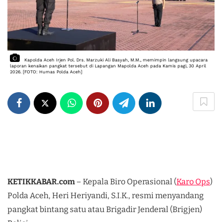
Kapolda Aceh Irjen Pol. Drs. Marzuki Ali Basyah, M.M., memimpin langsung upacara 
laporan kenaikan pangkat tersebut di Lapangan Mapolda Aceh pada Kamis pagi, 30 April 
2026. [FOTO: Humas Polda Aceh]
KETIKKABAR.com
– Kepala Biro Operasional (
Karo Ops
)
Polda Aceh, Heri Heriyandi, S.I.K., resmi menyandang
pangkat bintang satu atau Brigadir Jenderal (Brigjen)