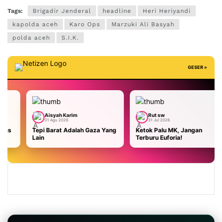
Tags:
Brigadir Jenderal
headline
Heri Heriyandi
kapolda aceh
Karo Ops
Marzuki Ali Basyah
polda aceh
S.I.K.
GESER »
isyah Karim
Rut sw
Aisyah 
 Agu 2026
31 Jul 2026
29 Jul 20
Barat Adalah Gaza Yang
Ketok Palu MK, Jangan
Malaysia 
Terburu Euforia!
AS: Masa B
Kami Usir!