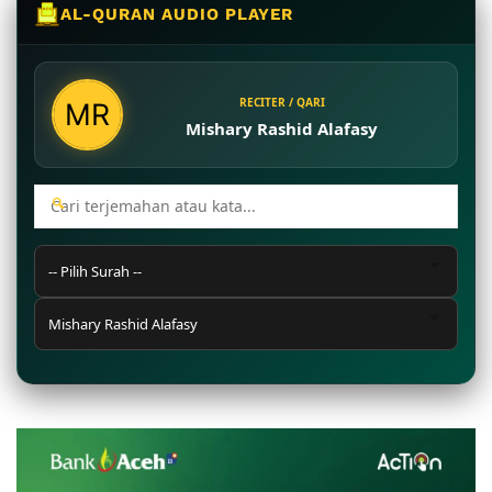
AL-QURAN AUDIO PLAYER
RECITER / QARI
Mishary Rashid Alafasy