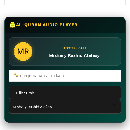
AL-QURAN AUDIO PLAYER
RECITER / QARI
Mishary Rashid Alafasy