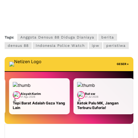
Tags:
Anggota Densus 88 Diduga Dianiaya
berita
densus 88
Indonesia Police Watch
ipw
peristiwa
GESER »
 Karim
Rut sw
Aisyah Kari
2026
31 Jul 2026
29 Jul 2026
t Adalah Gaza Yang
Ketok Palu MK, Jangan
Malaysia Terh
Terburu Euforia!
AS: Masa Bodoh
Kami Usir!