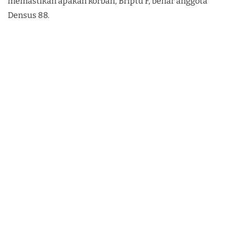
memastikan apakah korban, Briptu F, benar anggota
Densus 88.