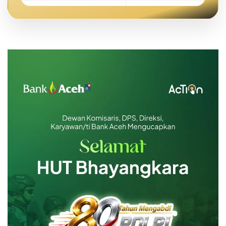
Emas Batangan 5 gr
Rp 7.675.000
Emas Batangan 10 gr
Rp 15.288.600
Emas Batangan 25 gr
Rp 38.221.500
Emas Batangan 50 gr
Rp 76.443.000
Emas Batangan 100 gr
Rp 152.886.000