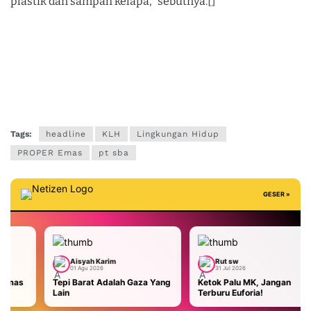
plastik dan sampah kelapa,” sebutnya.[]
Tags:
headline
KLH
Lingkungan Hidup
PROPER Emas
pt sba
GESER »
syah Karim
Rut sw
Aisyah K
Agu 2026
31 Jul 2026
29 Jul 2026
arat Adalah Gaza Yang
Ketok Palu MK, Jangan
Malaysia T
Terburu Euforia!
AS: Masa Bo
Kami Usir!