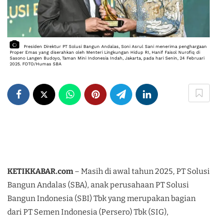
Presiden Direktur PT Solusi Bangun Andalas, Soni Asrul Sani menerima penghargaan 
Proper Emas yang diserahkan oleh Menteri Lingkungan Hidup RI, Hanif Faisol Nurofiq di 
Sasono Langen Budoyo, Taman Mini Indonesia Indah, Jakarta, pada hari Senin, 24 Februari 
2025. FOTO/Humas SBA
KETIKKABAR.com
– Masih di awal tahun 2025, PT Solusi
Bangun Andalas (SBA), anak perusahaan PT Solusi
Bangun Indonesia (SBI) Tbk yang merupakan bagian
dari PT Semen Indonesia (Persero) Tbk (SIG),