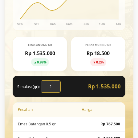
EMAS ANTAM / GR
PERAK MURNI / GR
Rp 1.535.000
Rp 18.500
▲
0.99%
▼
0.2%
Rp 1.535.000
Simulasi (gr):
Pecahan
Harga
Emas Batangan 0.5 gr
Rp 767.500