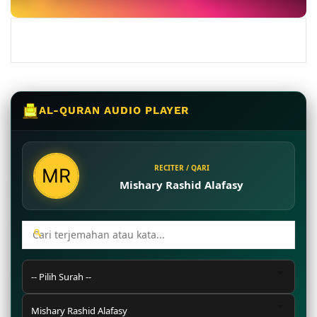
AL-QURAN AUDIO PLAYER
RECITER / QARI
Mishary Rashid Alafasy