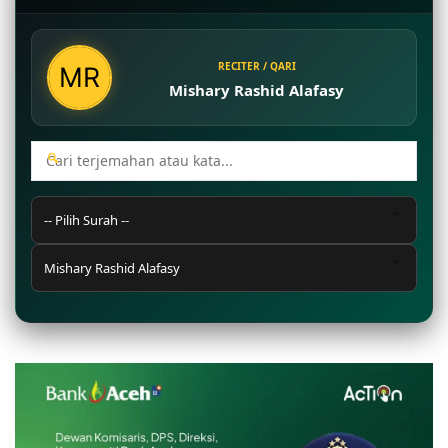
RECITER / QARI
Mishary Rashid Alafasy