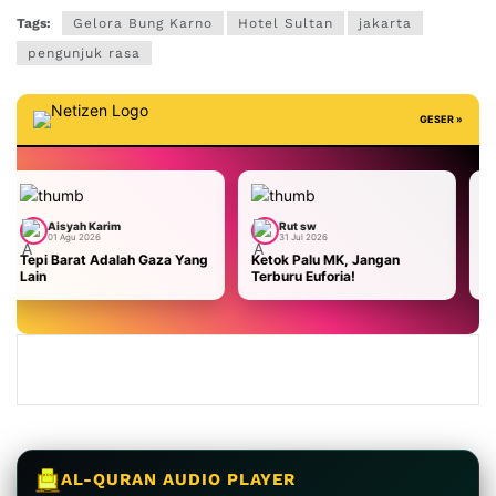
Tags:
Gelora Bung Karno
Hotel Sultan
jakarta
pengunjuk rasa
GESER »
rim
Rut sw
Aisyah Karim
31 Jul 2026
29 Jul 2026
dalah Gaza Yang
Ketok Palu MK, Jangan
Malaysia Terhada
Terburu Euforia!
AS: Masa Bodoh Wa
Kami Usir!
AL-QURAN AUDIO PLAYER