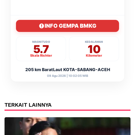
INFO GEMPA BMKG
MAGNITUDO
KEDALAMAN
5.7
10
Skala Richter
Kilometer
205 km BaratLaut KOTA-SABANG-ACEH
09 Agu 2026 | 10:02:05 WIB
TERKAIT LAINNYA