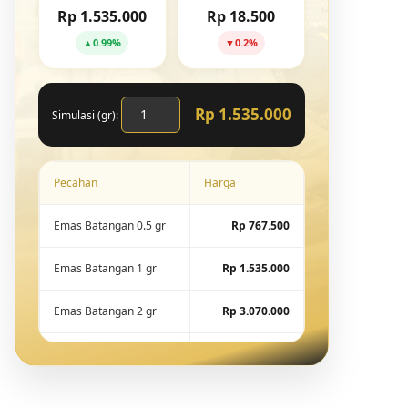
Rp 1.535.000
Rp 18.500
▲
0.99%
▼
0.2%
Rp 1.535.000
Simulasi (gr):
Pecahan
Harga
Emas Batangan 0.5 gr
Rp 767.500
Emas Batangan 1 gr
Rp 1.535.000
Emas Batangan 2 gr
Rp 3.070.000
Emas Batangan 5 gr
Rp 7.675.000
Emas Batangan 10 gr
Rp 15.288.600