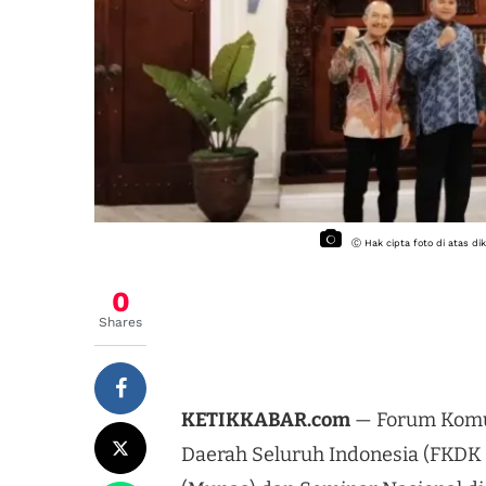
Ⓒ Hak cipta foto di atas d
0
Shares
KETIKKABAR.com
— Forum Komu
Daerah Seluruh Indonesia (FKDK