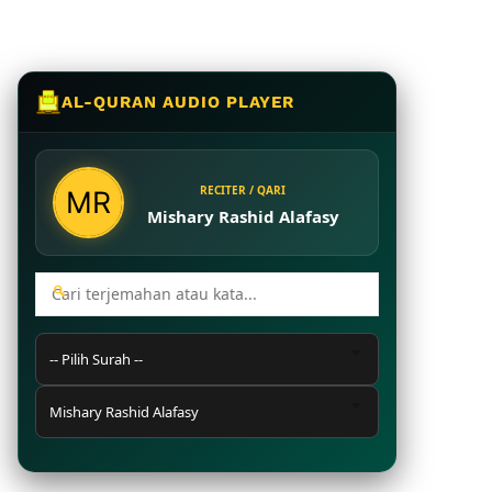
AL-QURAN AUDIO PLAYER
RECITER / QARI
Mishary Rashid Alafasy