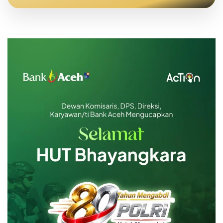
Emas Batangan 5 gr
Rp 7.675.000
Emas Batangan 10 gr
Rp 15.288.600
Emas Batangan 25 gr
Rp 38.221.500
Emas Batangan 50 gr
Rp 76.443.000
Emas Batangan 100 gr
Rp 152.886.000