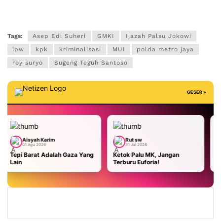
Tags:
Asep Edi Suheri
GMKI
Ijazah Palsu Jokowi
ipw
kpk
kriminalisasi
MUI
polda metro jaya
roy suryo
Sugeng Teguh Santoso
GESER »
m
Rut sw
Aisyah Karim
31 Jul 2026
29 Jul 2026
lah Gaza Yang
Ketok Palu MK, Jangan
Malaysia Terhadap
Terburu Euforia!
AS: Masa Bodoh War
Kami Usir!