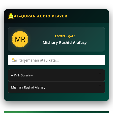
AL-QURAN AUDIO PLAYER
RECITER / QARI
Mishary Rashid Alafasy