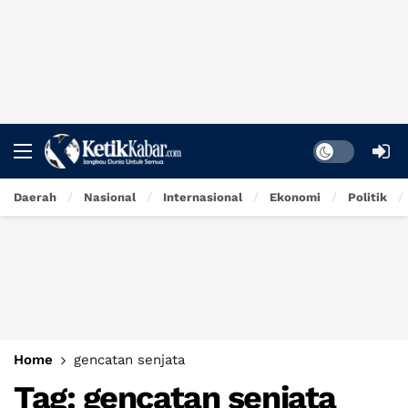
Dark mode
Daerah
Nasional
Internasional
Ekonomi
Politik
Home
gencatan senjata
Tag:
gencatan senjata