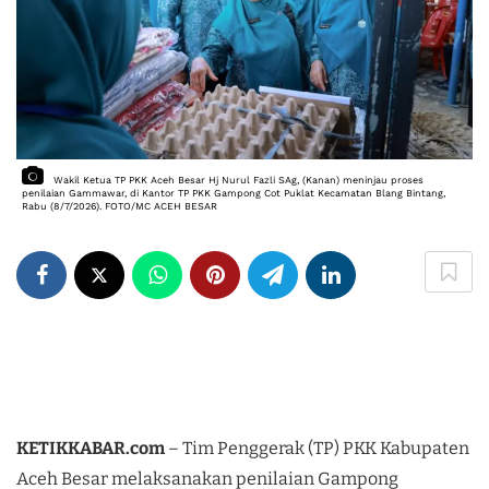
Wakil Ketua TP PKK Aceh Besar Hj Nurul Fazli SAg, (Kanan) meninjau proses 
penilaian Gammawar, di Kantor TP PKK Gampong Cot Puklat Kecamatan Blang Bintang, 
Rabu (8/7/2026). FOTO/MC ACEH BESAR
KETIKKABAR.com
– Tim Penggerak (TP) PKK Kabupaten
Aceh Besar melaksanakan penilaian Gampong