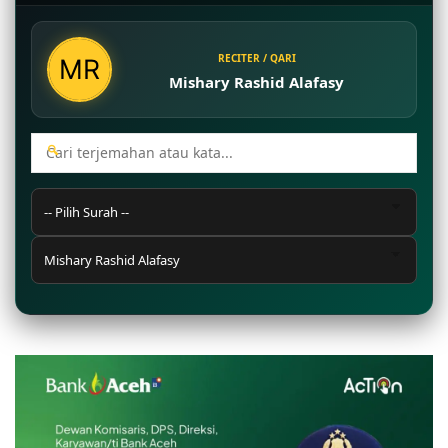
RECITER / QARI
Mishary Rashid Alafasy