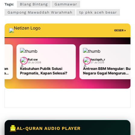
Tags:
Blang Bintang
Gammawar
Gampong Mawaddah Warahmah
tp pkk aceh besar
GESER »
 sw
haziqah_r
Aisyah Ka
l 2026
27 Jul 2026
26 Jul 2026
an Publik Solusi
Antrean BBM Mengular: Bukti
Flexing “Baby
is, Kapan Selesai?
Negara Gagal Mengurus
Gayo Lues di
Rakyat
Pemulihan B
AL-QURAN AUDIO PLAYER