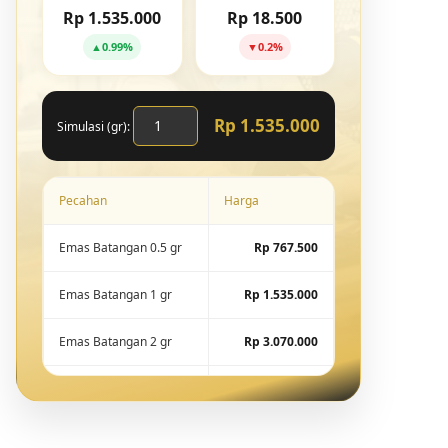
Rp 1.535.000
Rp 18.500
▲
0.99%
▼
0.2%
Rp 1.535.000
Simulasi (gr):
Pecahan
Harga
Emas Batangan 0.5 gr
Rp 767.500
Emas Batangan 1 gr
Rp 1.535.000
Emas Batangan 2 gr
Rp 3.070.000
Emas Batangan 5 gr
Rp 7.675.000
Emas Batangan 10 gr
Rp 15.288.600