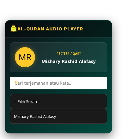
AL-QURAN AUDIO PLAYER
RECITER / QARI
Mishary Rashid Alafasy