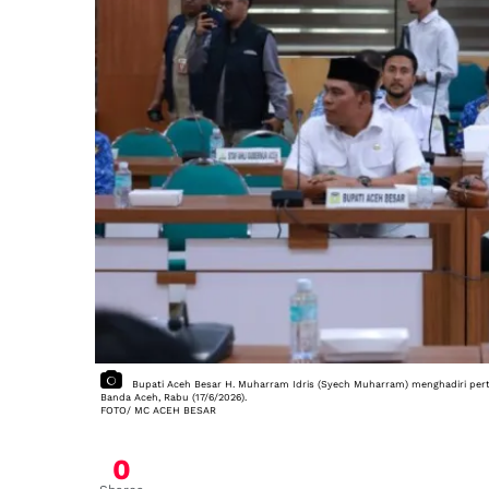
Bupati Aceh Besar H. Muharram Idris (Syech Muharram) menghadiri per
Banda Aceh, Rabu (17/6/2026).

FOTO/ MC ACEH BESAR
0