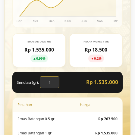
EMAS ANTAM / GR
PERAK MURNI / GR
Rp 1.535.000
Rp 18.500
▲
0.99%
▼
0.2%
Rp 1.535.000
Simulasi (gr):
Pecahan
Harga
Emas Batangan 0.5 gr
Rp 767.500
Emas Batangan 1 gr
Rp 1.535.000