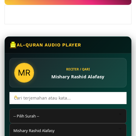
AL-QURAN AUDIO PLAYER
RECITER / QARI
Mishary Rashid Alafasy