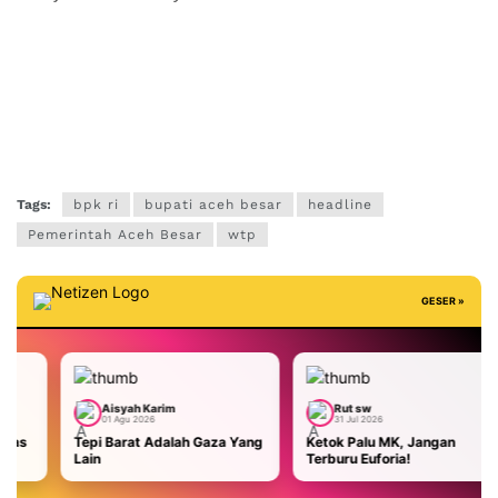
Tags:
bpk ri
bupati aceh besar
headline
Pemerintah Aceh Besar
wtp
GESER »
syah Karim
Rut sw
Aisyah K
Agu 2026
31 Jul 2026
29 Jul 202
arat Adalah Gaza Yang
Ketok Palu MK, Jangan
Malaysia T
Terburu Euforia!
AS: Masa B
Kami Usir!