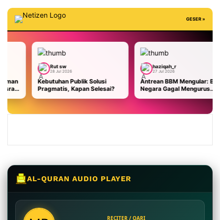
GESER »
Rut sw
haziqah_r
Aisya
28 Jul 2026
27 Jul 2026
26 Jul 
tuhan Publik Solusi
Antrean BBM Mengular: Bukti
Flexing “
matis, Kapan Selesai?
Negara Gagal Mengurus
Gayo Lue
Rakyat
Pemuliha
AL-QURAN AUDIO PLAYER
RECITER / QARI