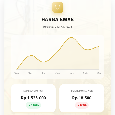
HARGA EMAS
Update: 21.17.47 WIB
EMAS ANTAM / GR
PERAK MURNI / GR
Rp 1.535.000
Rp 18.500
▲
0.99%
▼
0.2%