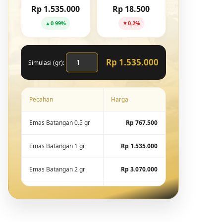
Rp 1.535.000
Rp 18.500
▲
0.99%
▼
0.2%
Rp 1.535.000
Simulasi (gr):
Pecahan
Harga
Emas Batangan 0.5 gr
Rp 767.500
Emas Batangan 1 gr
Rp 1.535.000
Emas Batangan 2 gr
Rp 3.070.000
Emas Batangan 5 gr
Rp 7.675.000
Emas Batangan 10 gr
Rp 15.288.600