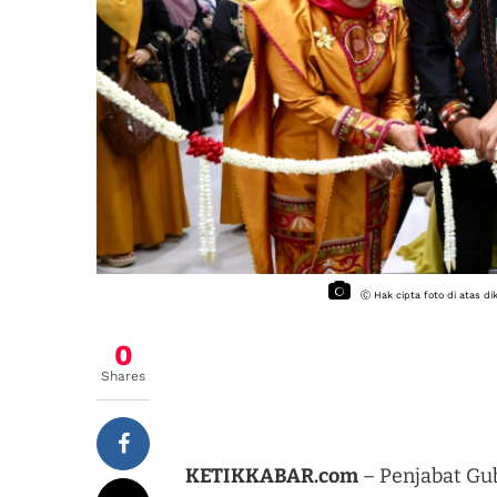
Ⓒ Hak cipta foto di atas d
0
Shares
KETIKKABAR.com
– Penjabat Gub