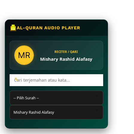
AL-QURAN AUDIO PLAYER
RECITER / QARI
Mishary Rashid Alafasy