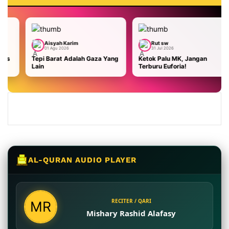
Karim
Rut sw
Aisyah Karim
26
31 Jul 2026
29 Jul 2026
 Adalah Gaza Yang
Ketok Palu MK, Jangan
Malaysia Terha
Terburu Euforia!
AS: Masa Bodoh
Kami Usir!
AL-QURAN AUDIO PLAYER
RECITER / QARI
Mishary Rashid Alafasy