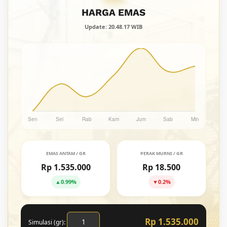
HARGA EMAS
Update: 20.48.17 WIB
EMAS ANTAM / GR
PERAK MURNI / GR
Rp 1.535.000
Rp 18.500
▲
0.99%
▼
0.2%
Rp 1.535.000
Simulasi (gr):