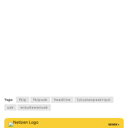
Tags:
fkip
fkipusk
headline
lulustanpaskripsi
usk
wisudawanusk
GESER »