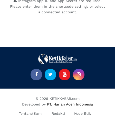
Instagram App ID and App Secret are required.
Please enter them in the shortcode settings or select
a connected account.
© 2026 KETIKKABAR.com
Developed by
PT. Harian Aceh Indonesia
Tentang Kami
Redaksi
Kode Etik