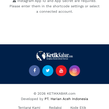
Instagram App ID and App Secret are required.
Please enter them in the shortcode settings or select
a connected account.
© 2026 KETIKKABAR.com
Developed by
PT. Harian Aceh Indonesia
Tentang Kami
Redaksi
Kode Etik