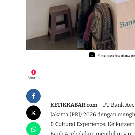
Ⓒ Hak cipta foto di atas d
0
Shares
KETIKKABAR.com
– PT Bank Ace
Jakarta (PRJ) 2026 dengan mengh
& Cultural Experience. Keikutser
Bank Aceh dalam mendukung pro