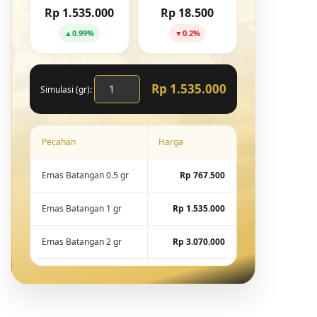
Rp 1.535.000
Rp 18.500
▲
0.99%
▼
0.2%
Rp 1.535.000
Simulasi (gr):
Pecahan
Harga
Emas Batangan 0.5 gr
Rp 767.500
Emas Batangan 1 gr
Rp 1.535.000
Emas Batangan 2 gr
Rp 3.070.000
Emas Batangan 5 gr
Rp 7.675.000
Emas Batangan 10 gr
Rp 15.288.600