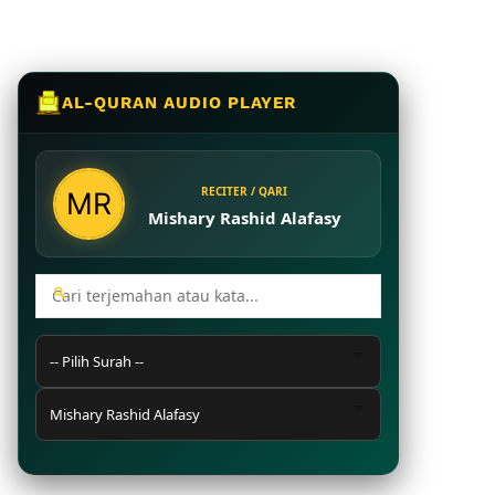
AL-QURAN AUDIO PLAYER
RECITER / QARI
Mishary Rashid Alafasy